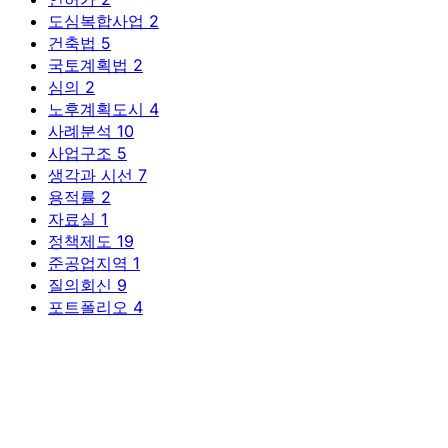
도심복합사업
2
건축법
5
국토계획법
2
심의
2
노후계획도시
4
사례분석
10
사업구조
5
생각과 시선
7
용적률
2
자료실
1
정책제도
19
준공업지역
1
질의회신
9
포트폴리오
4