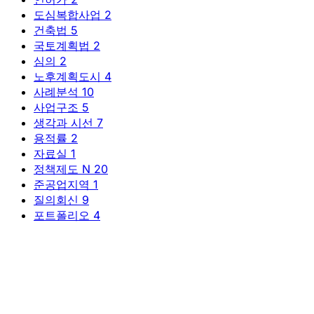
도심복합사업
2
건축법
5
국토계획법
2
심의
2
노후계획도시
4
사례분석
10
사업구조
5
생각과 시선
7
용적률
2
자료실
1
정책제도
N
20
준공업지역
1
질의회신
9
포트폴리오
4