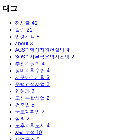
태그
전체글
42
칼럼
22
법령해석
6
about
3
ACS™ 행정지원컨설팅
4
SOS™ 사무국운영시스템
2
추진위원회
4
정비계획수립
4
지구단위계획
3
주택건설사업
2
인허가
2
도심복합사업
2
건축법
5
국토계획법
2
심의
2
노후계획도시
4
사례분석
10
사업구조
5
생각과 시선
7