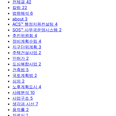
전체글
42
칼럼
22
법령해석
6
about
3
ACS™ 행정지원컨설팅
4
SOS™ 사무국운영시스템
2
추진위원회
4
정비계획수립
4
지구단위계획
3
주택건설사업
2
인허가
2
도심복합사업
2
건축법
5
국토계획법
2
심의
2
노후계획도시
4
사례분석
10
사업구조
5
생각과 시선
7
용적률
2
자료실
1