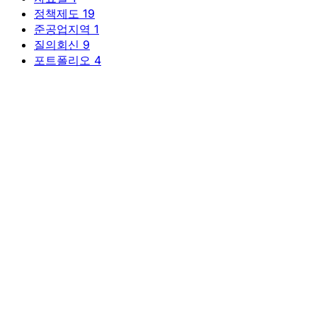
정책제도
19
준공업지역
1
질의회신
9
포트폴리오
4