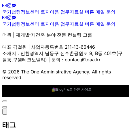
국가법령정보센터
토지이음
업무자료실
빠른 메일 문의
국가법령정보센터
토지이음
업무자료실
빠른 메일 문의
더원 | 재개발·재건축 분야 전문 컨설팅 그룹
대표 김철환 | 사업자등록번호 211-13-66446
소재지 : 인천광역시 남동구 선수촌공원로 9, B동 401호(구
월동,구월테크노밸리) | 문의 : contact@toaa.kr
© 2026 The One Administrative Agency. All rights
reserved.
BlogPro로 만든 사이트
태그