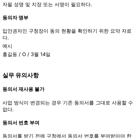
자필 성명 및 지장 또는 서명이 필요하다.
동의자 명부
입안권자인 구청장이
동의 현황을 확인
하기 위한 요약 자료
다.
예시
홍길동 / O / 3월 14일
실무 유의사항
동의서 재사용 불가
사업 방식이 변경되는 경우 기존 동의서를 그대로 사용할 수
없다.
동의서 번호 부여
동의서를 받기 전에 구청에서 동의서 번호를 부여받아야 한