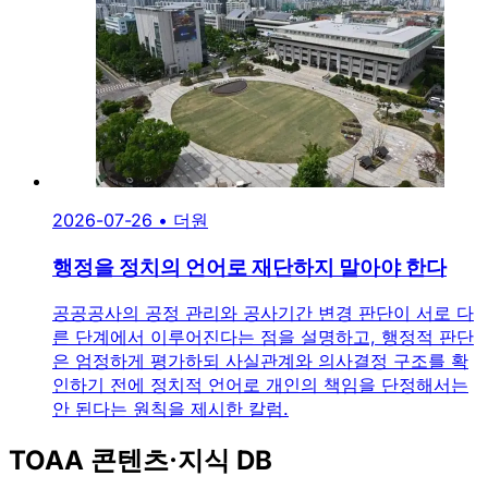
2026-07-26
•
더원
행정을 정치의 언어로 재단하지 말아야 한다
공공공사의 공정 관리와 공사기간 변경 판단이 서로 다
른 단계에서 이루어진다는 점을 설명하고, 행정적 판단
은 엄정하게 평가하되 사실관계와 의사결정 구조를 확
인하기 전에 정치적 언어로 개인의 책임을 단정해서는
안 된다는 원칙을 제시한 칼럼.
TOAA 콘텐츠·지식 DB