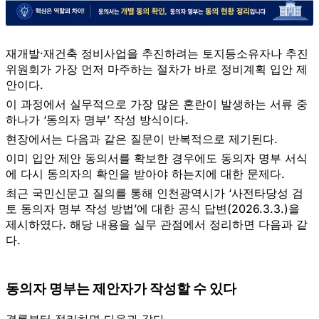
재개발·재건축 정비사업을 추진하려는 토지등소유자나 추진
위원회가 가장 먼저 마주하는 절차가 바로 정비계획 입안 제
안이다.
이 과정에서 실무적으로 가장 많은 혼란이 발생하는 서류 중
하나가 ‘동의자 명부’ 작성 방식이다.
현장에서는 다음과 같은 질문이 반복적으로 제기된다.
이미
입안 제안 동의서를 확보한 경우
에도
동의자 명부 서식
에 다시 동의자의 확인
을 받아야 하는지에 대한 문제다.
최근 국민신문고 질의를 통해 인천광역시가 ‘사전타당성 검
토 동의자 명부 작성 방법’에 대한
공식 답변(2026.3.3.)을
제시
하였다. 해당 내용을 실무 관점에서 정리하면 다음과 같
다.
동의자 명부는 제안자가 작성할 수 있다
결론부터 정리하면 다음과 같다.