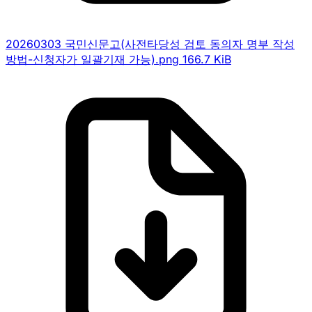
20260303 국민신문고(사전타당성 검토 동의자 명부 작성
방법-신청자가 일괄기재 가능).png
166.7 KiB