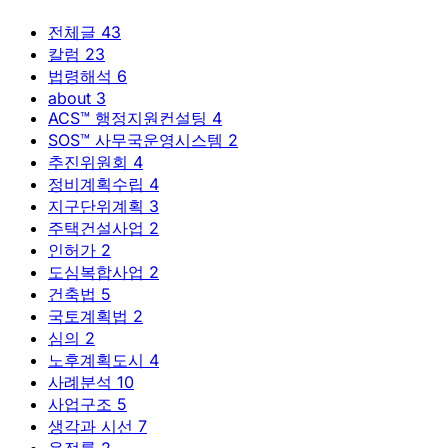
전체글
43
칼럼
23
법령해석
6
about
3
ACS™ 행정지원컨설팅
4
SOS™ 사무국운영시스템
2
추진위원회
4
정비계획수립
4
지구단위계획
3
주택건설사업
2
인허가
2
도심복합사업
2
건축법
5
국토계획법
2
심의
2
노후계획도시
4
사례분석
10
사업구조
5
생각과 시선
7