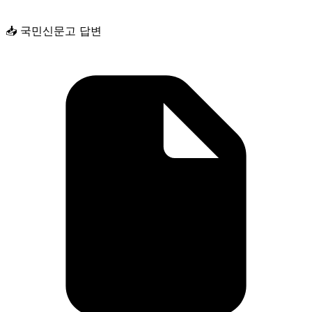
📥 국민신문고 답변