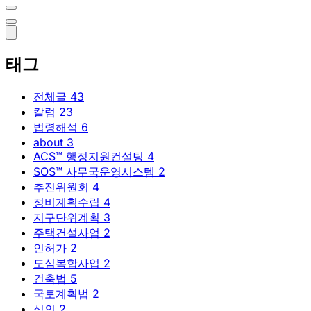
태그
전체글
43
칼럼
23
법령해석
6
about
3
ACS™ 행정지원컨설팅
4
SOS™ 사무국운영시스템
2
추진위원회
4
정비계획수립
4
지구단위계획
3
주택건설사업
2
인허가
2
도심복합사업
2
건축법
5
국토계획법
2
심의
2