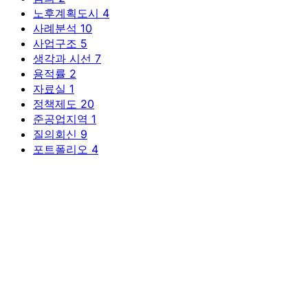
노후계획도시
4
사례분석
10
사업구조
5
생각과 시선
7
용적률
2
자료실
1
정책제도
20
준공업지역
1
질의회신
9
포트폴리오
4