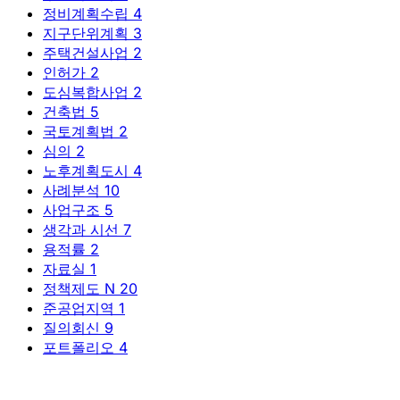
정비계획수립
4
지구단위계획
3
주택건설사업
2
인허가
2
도심복합사업
2
건축법
5
국토계획법
2
심의
2
노후계획도시
4
사례분석
10
사업구조
5
생각과 시선
7
용적률
2
자료실
1
정책제도
N
20
준공업지역
1
질의회신
9
포트폴리오
4